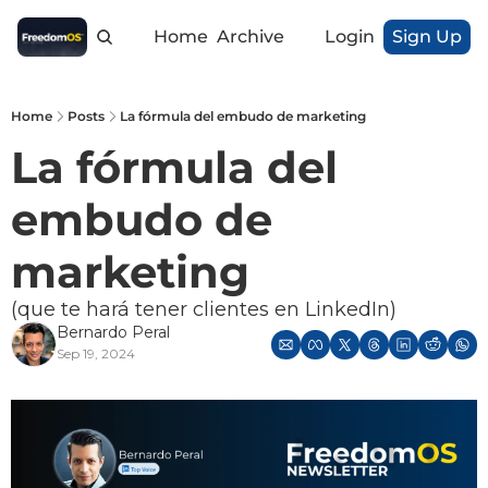
Home
Archive
Login
Sign Up
Home
Posts
La fórmula del embudo de marketing
La fórmula del 
embudo de 
marketing 
(que te hará tener clientes en LinkedIn) 
Bernardo Peral
Sep 19, 2024